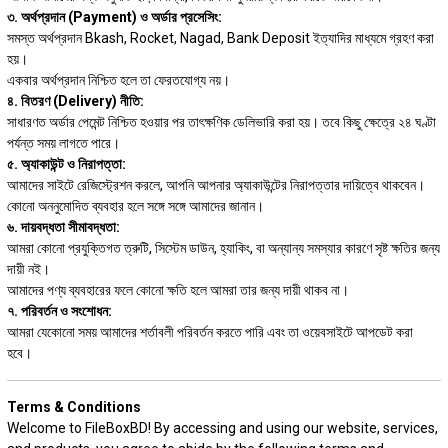
৩. অর্থপ্রদান (Payment) ও অর্ডার প্রসেসিং:
সমস্ত অর্থপ্রদান Bkash, Rocket, Nagad, Bank Deposit ইত্যাদির মাধ্যমে গ্রহণ করা
হয়।
একবার অর্থপ্রদান নিশ্চিত হলে তা ফেরতযোগ্য নয়।
৪. বিতরণ (Delivery) নীতি:
সাধারণত অর্ডার পেমেন্ট নিশ্চিত হওয়ার পর তাৎক্ষণিক ডেলিভারি করা হয়। তবে কিছু ক্ষেত্রে ২৪ ঘণ্টা
পর্যন্ত সময় লাগতে পারে।
৫. অ্যাকাউন্ট ও নিরাপত্তা:
আমাদের সাইটে রেজিস্ট্রেশন করলে, আপনি আপনার অ্যাকাউন্টের নিরাপত্তার দায়িত্বে থাকবেন।
কোনো অননুমোদিত ব্যবহার হলে সঙ্গে সঙ্গে আমাদের জানান।
৬. দায়বদ্ধতা সীমাবদ্ধতা:
আমরা কোনো প্রযুক্তিগত ত্রুটি, সিস্টেম ডাউন, হ্যাকিং, বা অন্যান্য সমস্যার কারণে সৃষ্ট ক্ষতির জন্য
দায়ী নই।
আমাদের পণ্য ব্যবহারের ফলে কোনো ক্ষতি হলে আমরা তার জন্য দায়ী থাকব না।
৭. পরিবর্তন ও সংশোধন:
আমরা যেকোনো সময় আমাদের শর্তাবলী পরিবর্তন করতে পারি এবং তা ওয়েবসাইটে আপডেট করা
হবে।
Terms & Conditions
Welcome to FileBoxBD! By accessing and using our website, services,